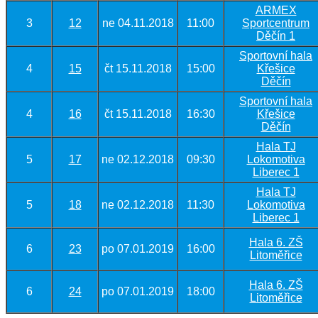
ARMEX
3
12
ne 04.11.2018
11:00
Sportcentrum
Děčín 1
Sportovní hala
4
15
čt 15.11.2018
15:00
Křešice
Děčín
Sportovní hala
4
16
čt 15.11.2018
16:30
Křešice
Děčín
Hala TJ
5
17
ne 02.12.2018
09:30
Lokomotiva
Liberec 1
Hala TJ
5
18
ne 02.12.2018
11:30
Lokomotiva
Liberec 1
Hala 6. ZŠ
6
23
po 07.01.2019
16:00
Litoměřice
Hala 6. ZŠ
6
24
po 07.01.2019
18:00
Litoměřice