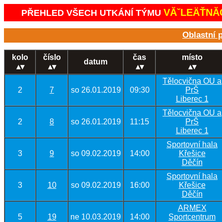
VĂˇLEÄŤNĂ­
PŘEHLED VŠECH UTKÁNÍ TÝMU
Oblastní p
kolo
číslo
čas
místo
datum
Tělocvična OU a
2
7
so 26.01.2019
09:30
PrŠ
Liberec 1
Tělocvična OU a
2
8
so 26.01.2019
11:15
PrŠ
Liberec 1
Sportovní hala
3
9
so 09.02.2019
14:00
Křešice
Děčín
Sportovní hala
3
10
so 09.02.2019
16:00
Křešice
Děčín
ARMEX
5
19
ne 10.03.2019
14:00
Sportcentrum