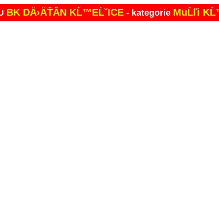
BK DÄ›ÄŤĂ­N KĹ™EĹˇICE
MuĹľi KĹ
MU
- kategorie