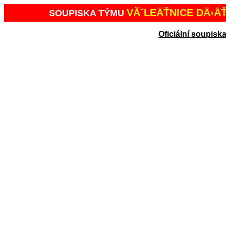
VĂˇLEÄŤNICE DÄ›ÄŤ
SOUPISKA TÝMU
Oficiální soupisk