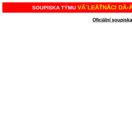
VĂˇLEÄŤNĂ­CI DÄ›Ä
SOUPISKA TÝMU
Oficiální soupisk