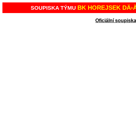
BK HOREJSEK DÄ›Ä
SOUPISKA TÝMU
Oficiální soupisk