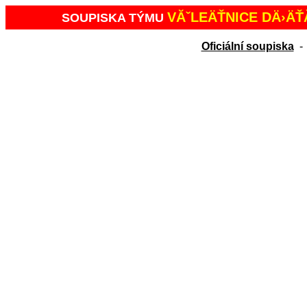
VĂˇLEÄŤNICE DÄ›ÄŤ
SOUPISKA TÝMU
Oficiální soupiska