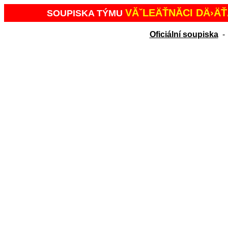
VĂˇLEÄŤNĂ­CI DÄ›ÄŤ
SOUPISKA TÝMU
Oficiální soupiska