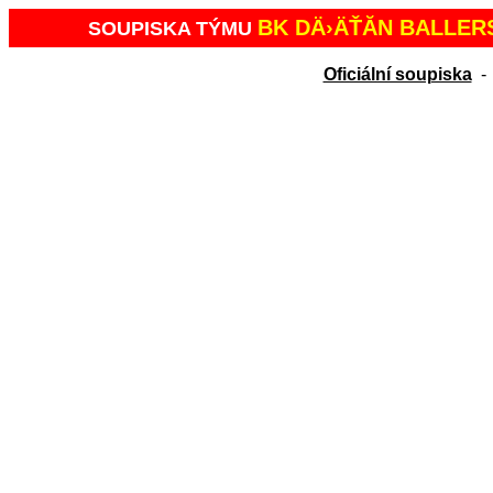
BK DÄ›ÄŤĂ­N BALLER
SOUPISKA TÝMU
Oficiální soupiska