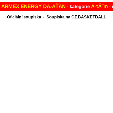
 ARMEX ENERGY DÄ›ÄŤĂ­N
A-tĂ˝m
- kategorie
- 
Oficiální soupiska
-
Soupiska na CZ.BASKETBALL