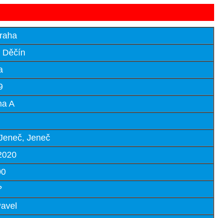
Praha
i Děčín
a
9
na A
 Jeneč, Jeneč
2020
00
?
avel