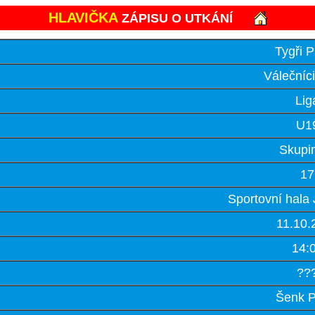
HLAVIČKA
ZÁPISU O UTKÁNÍ
Tygři 
Válečníc
Lig
U1
Skupi
17
Sportovní hala
11.10.
14:
??
Šenk P