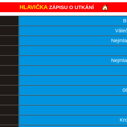
HLAVIČKA
ZÁPISU O UTKÁNÍ
B
Váleč
Nejmla
Nejmla
0
Kro