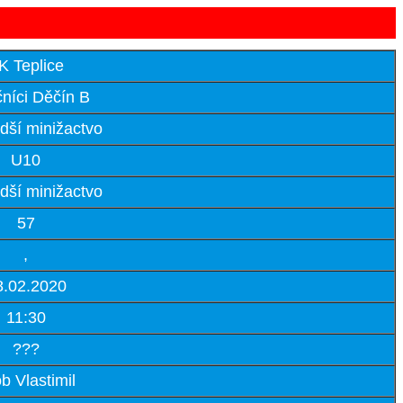
K Teplice
níci Děčín B
dší minižactvo
U10
dší minižactvo
57
,
8.02.2020
11:30
???
b Vlastimil